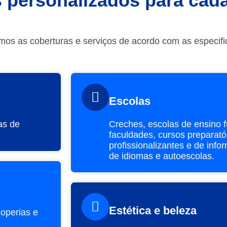
s personalizados para ca
mos as coberturas e serviços de acordo com as especif
Escolas
as de
Creches, escolas de ensino 
faculdades, cursos preparatór
profissionalizantes e de info
de idiomas e autoescolas.
Estética e beleza
hoperias e