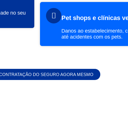
idade no seu
Pet shops e clínicas ve
Danos ao estabelecimento, c
até acidentes com os pets.
A CONTRATAÇÃO DO SEGURO AGORA MESMO