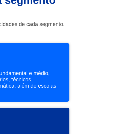
da segmento
icidades de cada segmento.
fundamental e médio,
ios, técnicos,
rmática, além de escolas