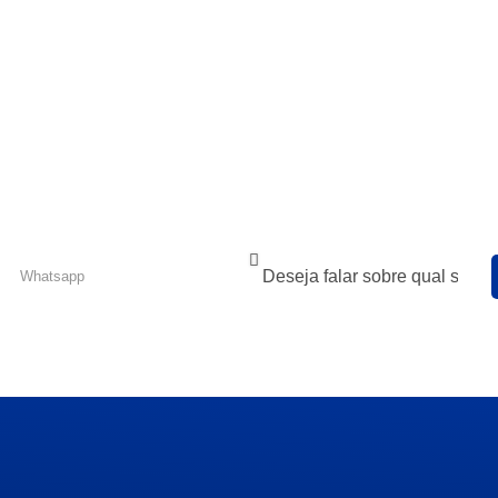
em contato conosco
m contato com você? Preencha o formulário abaixo
 um de nossos especilistas.